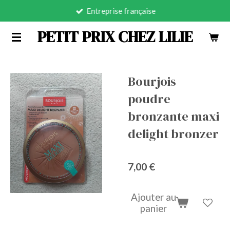
Entreprise française
Passer
au
PETIT PRIX CHEZ LILIE
contenu
principal
Bourjois
poudre
bronzante maxi
delight bronzer
7,00 €
Ajouter au
panier