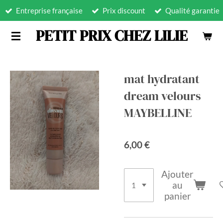
Entreprise française
Prix discount
Qualité garantie
Passer
au
PETIT PRIX CHEZ LILIE
contenu
principal
mat hydratant
dream velours
MAYBELLINE
6,00 €
Ajouter
au
panier