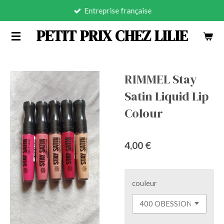
Entreprise française
Passer
au
PETIT PRIX CHEZ LILIE
contenu
principal
RIMMEL Stay
Satin Liquid Lip
Colour
4,00 €
couleur