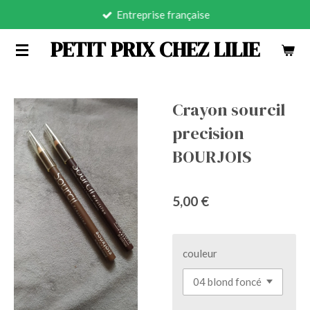
Entreprise française
Passer
au
PETIT PRIX CHEZ LILIE
contenu
principal
Crayon sourcil
precision
BOURJOIS
5,00 €
couleur