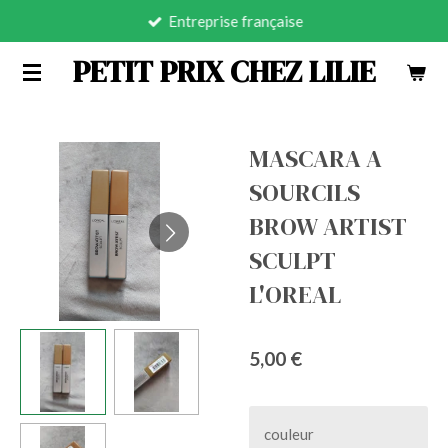
Entreprise française
Passer
au
PETIT PRIX CHEZ LILIE
contenu
principal
MASCARA A
SOURCILS
BROW ARTIST
SCULPT
L'OREAL
5,00 €
couleur