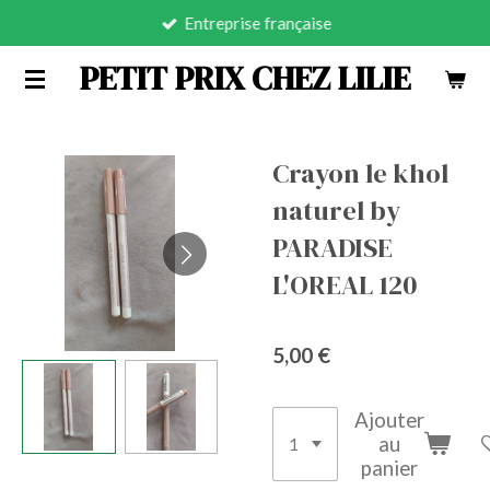
Entreprise française
Passer
au
PETIT PRIX CHEZ LILIE
contenu
principal
Crayon le khol
naturel by
PARADISE
L'OREAL 120
5,00 €
Ajouter
au
panier