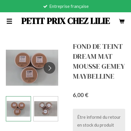
Entreprise française
Passer
au
PETIT PRIX CHEZ LILIE
contenu
principal
FOND DE TEINT
DREAM MAT
MOUSSE GEMEY
MAYBELLINE
6,00 €
Être informé du retour
en stock du produit