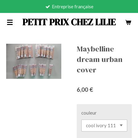
Entreprise française
Passer
au
PETIT PRIX CHEZ LILIE
contenu
principal
Maybelline
dream urban
cover
6,00 €
couleur